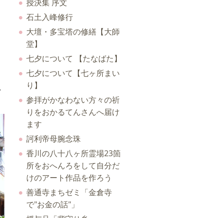
授決集 序文
石土入峰修行
大壇・多宝塔の修繕【大師
堂】
七夕について 【たなばた】
七夕について【七ヶ所まい
り】
し
参拝がかなわない方々の祈
りをおかるてんさんへ届け
ます
訶利帝母腕念珠
香川の八十八ヶ所霊場23箇
所をおへんろをして自分だ
けのアート作品を作ろう
善通寺まちゼミ「金倉寺
で"お金の話"」