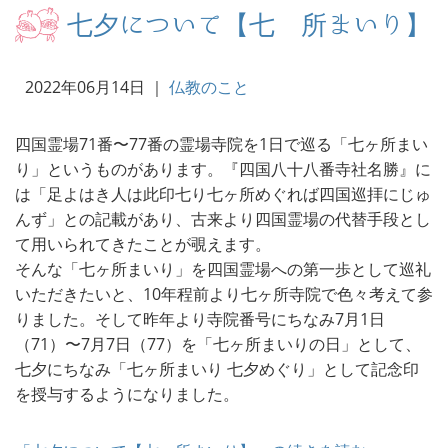
七夕について【七ヶ所まいり】
2022年06月14日
｜
仏教のこと
四国霊場71番〜77番の霊場寺院を1日で巡る「七ヶ所まい
り」というものがあります。『四国八十八番寺社名勝』に
は「足よはき人は此印七り七ヶ所めぐれば四国巡拝にじゅ
んず」との記載があり、古来より四国霊場の代替手段とし
て用いられてきたことが覗えます。
そんな「七ヶ所まいり」を四国霊場への第一歩として巡礼
いただきたいと、10年程前より七ヶ所寺院で色々考えて参
りました。そして昨年より寺院番号にちなみ7月1日
（71）〜7月7日（77）を「七ヶ所まいりの日」として、
七夕にちなみ「七ヶ所まいり 七夕めぐり」として記念印
を授与するようになりました。