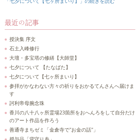
「七夕について【七ヶ所まいり】」の続きを読む
最近の記事
授決集 序文
石土入峰修行
大壇・多宝塔の修繕【大師堂】
七夕について 【たなばた】
七夕について【七ヶ所まいり】
参拝がかなわない方々の祈りをおかるてんさんへ届けま
す
訶利帝母腕念珠
香川の八十八ヶ所霊場23箇所をおへんろをして自分だけ
のアート作品を作ろう
善通寺まちゼミ「金倉寺で"お金の話"」
授与品「背守り糸」