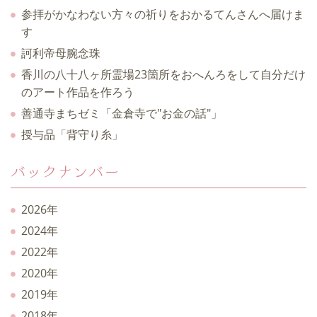
参拝がかなわない方々の祈りをおかるてんさんへ届けま
す
訶利帝母腕念珠
香川の八十八ヶ所霊場23箇所をおへんろをして自分だけ
のアート作品を作ろう
善通寺まちゼミ「金倉寺で"お金の話"」
授与品「背守り糸」
バックナンバー
2026年
2024年
2022年
2020年
2019年
2018年