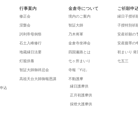
ん
行事案内
金倉寺について
ご祈願申
修正会
境内のご案内
縁日子授祈
涅槃会
智証大師
子授特別祈
訶利帝母例祭
乃木将軍
安産祈願の
石土入峰修行
金倉寺坐禅会
安産腹帯の
地蔵縁日法要
四国遍路とは
初まいり 
灯籠供養
七ヶ所まいり
七五三
智証大師御祥忌会
寺報「YUJ」
高祖天台大師御報恩講
不動護摩
縁日護摩供
申込
正月初護摩供
採燈大護摩供