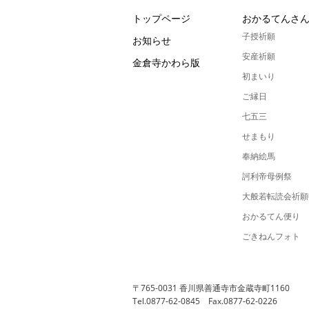
トップページ
おかるてんさ
子授祈願
お知らせ
安産祈願
金倉寺かわら版
初まいり
ご縁日
七五三
せまもり
奉納絵馬
訶利帝母例祭
大般若転読会祈願
おかるてん便り
ごきねんフォト
〒765-0031 香川県善通寺市金蔵寺町1160
Tel.0877-62-0845 Fax.0877-62-0226