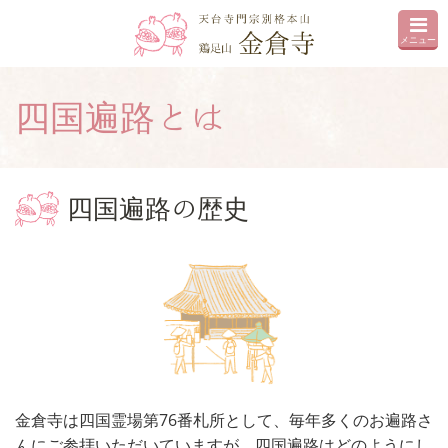
メニュー
四国遍路とは
四国遍路の歴史
金倉寺は四国霊場第76番札所として、毎年多くのお遍路さ
んにご参拝いただいていますが、四国遍路はどのようにし