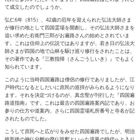
て成立したのでしょうか。
弘仁6年（815）、42歳の厄年を迎えられた弘法大師さま
が修行の地として四国霊場を開創し、その弘法大師さまを
追い求めた右衛門三郎がお遍路さんの始めとされていま
す。これは信仰上の伝説ではありますが、若き日の弘法大
師さまが四国の地で山林を駆け巡り修行をされたことは、
その著作である『三教指帰（さんごうしいき）』でもよく
知られています。
このように当時四国遍路は僧侶の修行でありましたが、江
戸時代になるとしだいに庶民の巡拝がみられるようになり
ます。それを決定づけるのが、真念聖が刊行した『四国遍
路道指南』です。これは最古の四国遍路案内記であり、お
参りの仕方や道案内、さらに四国霊場札所番号と寺名が記
されたものでした。
こうして庶民へと広がりをみせた四国遍路でしたが、明治
維新後の神仏分離や廃仏毀釈といった逆風の時代へと入り