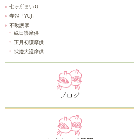
七ヶ所まいり
寺報「YUJ」
不動護摩
縁日護摩供
正月初護摩供
採燈大護摩供
ブログ