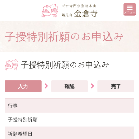
メニュー
子授特別祈願のお申込み
子授特別祈願のお申込み
入力
確認
完了
行事
子授特別祈願
祈願希望日