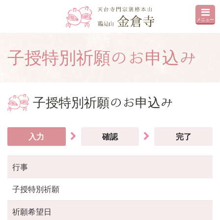
メニュー
子授特別祈願のお申込み
子授特別祈願のお申込み
入力
確認
完了
行事
子授特別祈願
祈願希望日