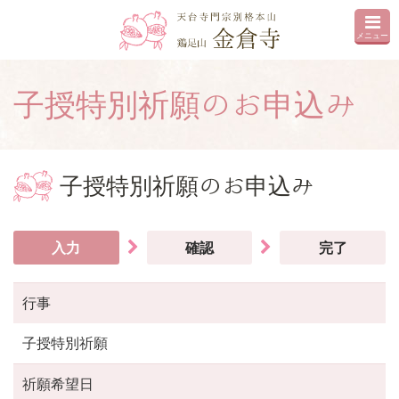
メニュー
子授特別祈願のお申込み
子授特別祈願のお申込み
入力
確認
完了
行事
子授特別祈願
祈願希望日