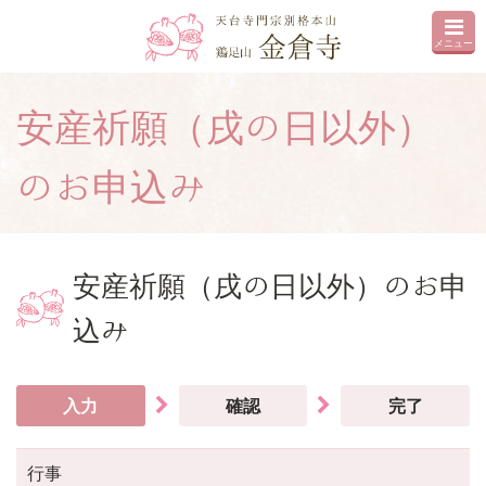
メニュー
安産祈願（戌の日以外）
のお申込み
安産祈願（戌の日以外）のお申
込み
入力
確認
完了
行事