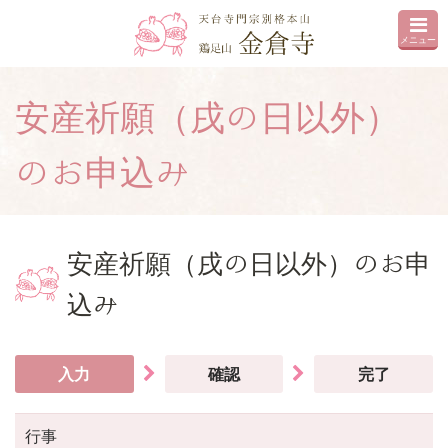
メニュー
安産祈願（戌の日以外）
のお申込み
安産祈願（戌の日以外）のお申
込み
入力
確認
完了
行事