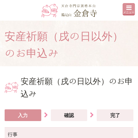
メニュー
安産祈願（戌の日以外）
のお申込み
安産祈願（戌の日以外）のお申
込み
入力
確認
完了
行事