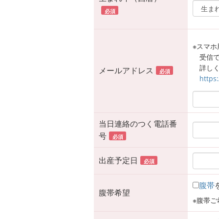
必須
※スマホ用
受信
詳しく
メールアドレス
必須
https
当日連絡のつく電話番
号
必須
出産予定日
必須
腹帯
腹帯希望
※腹帯ご