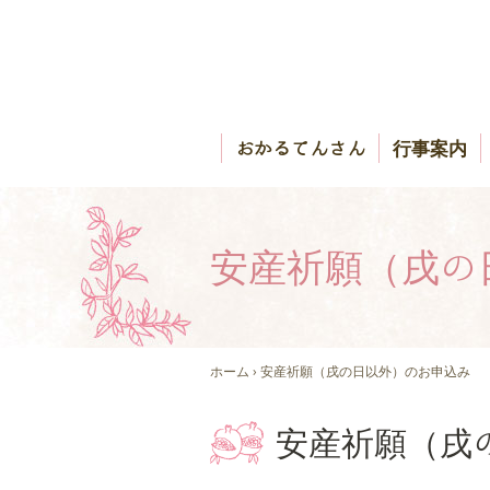
おかるてんさん
行事案内
安産祈願（戌の
ホーム
› 安産祈願（戌の日以外）のお申込み
安産祈願（戌