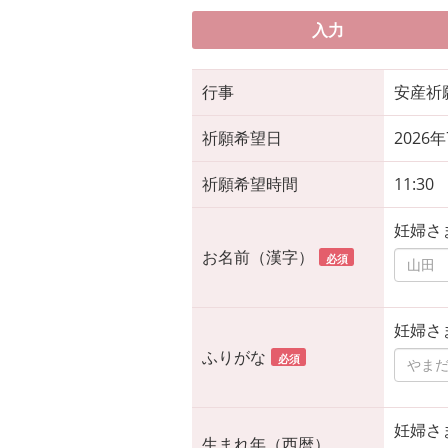
入力
行事
安産祈
祈願希望日
2026
祈願希望時間
11:30
妊婦さ
お名前（漢字）
必須
妊婦さ
ふりがな
必須
妊婦さ
生まれ年（西暦）