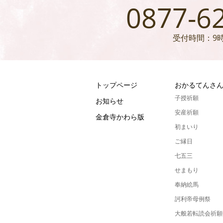
0877-6
受付時間：9時
トップページ
おかるてんさ
子授祈願
お知らせ
安産祈願
金倉寺かわら版
初まいり
ご縁日
七五三
せまもり
奉納絵馬
訶利帝母例祭
大般若転読会祈願