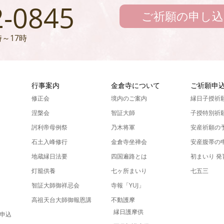
2-0845
ご祈願の申し込
～17時
ん
行事案内
金倉寺について
ご祈願申
修正会
境内のご案内
縁日子授祈
涅槃会
智証大師
子授特別祈
訶利帝母例祭
乃木将軍
安産祈願の
石土入峰修行
金倉寺坐禅会
安産腹帯の
地蔵縁日法要
四国遍路とは
初まいり 
灯籠供養
七ヶ所まいり
七五三
智証大師御祥忌会
寺報「YUJ」
高祖天台大師御報恩講
不動護摩
縁日護摩供
申込