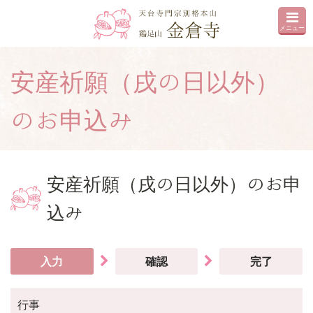
メニュー
安産祈願（戌の日以外）
のお申込み
安産祈願（戌の日以外）のお申
込み
入力
確認
完了
行事