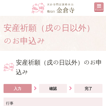
メニュー
安産祈願（戌の日以外）
のお申込み
安産祈願（戌の日以外）のお申
込み
入力
確認
完了
行事