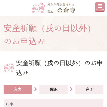
メニュー
安産祈願（戌の日以外）
のお申込み
安産祈願（戌の日以外）のお申
込み
入力
確認
完了
行事