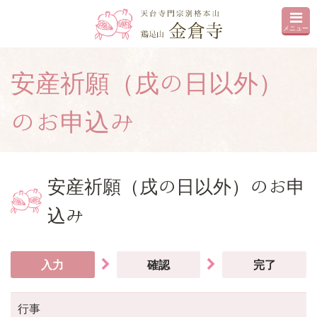
メニュー
安産祈願（戌の日以外）
のお申込み
安産祈願（戌の日以外）のお申
込み
入力
確認
完了
行事