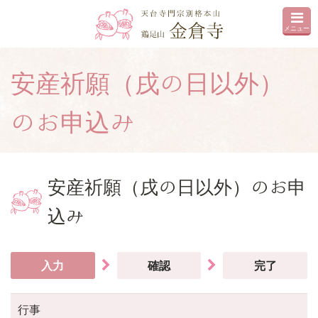
メニュー
安産祈願（戌の日以外）
のお申込み
安産祈願（戌の日以外）のお申
込み
入力
確認
完了
行事