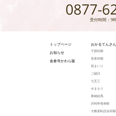
0877-6
受付時間：9時
トップページ
おかるてんさ
子授祈願
お知らせ
安産祈願
金倉寺かわら版
初まいり
ご縁日
七五三
せまもり
奉納絵馬
訶利帝母例祭
大般若転読会祈願