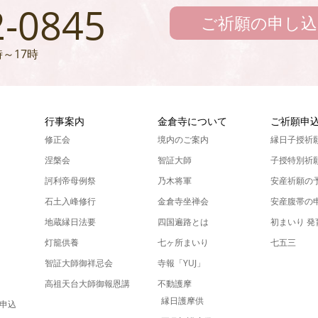
2-0845
ご祈願の申し込
～17時
ん
行事案内
金倉寺について
ご祈願申
修正会
境内のご案内
縁日子授祈
涅槃会
智証大師
子授特別祈
訶利帝母例祭
乃木将軍
安産祈願の
石土入峰修行
金倉寺坐禅会
安産腹帯の
地蔵縁日法要
四国遍路とは
初まいり 
灯籠供養
七ヶ所まいり
七五三
智証大師御祥忌会
寺報「YUJ」
高祖天台大師御報恩講
不動護摩
縁日護摩供
申込