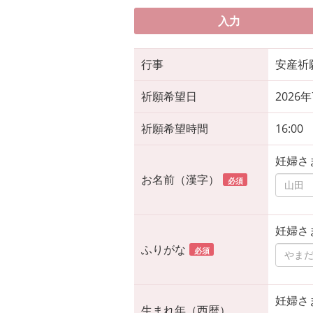
入力
行事
安産祈
祈願希望日
2026
祈願希望時間
16:00
妊婦さ
お名前（漢字）
必須
妊婦さ
ふりがな
必須
妊婦さ
生まれ年（西暦）