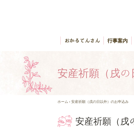
おかるてんさん
行事案内
安産祈願（戌の
ホーム
› 安産祈願（戌の日以外）のお申込み
安産祈願（戌