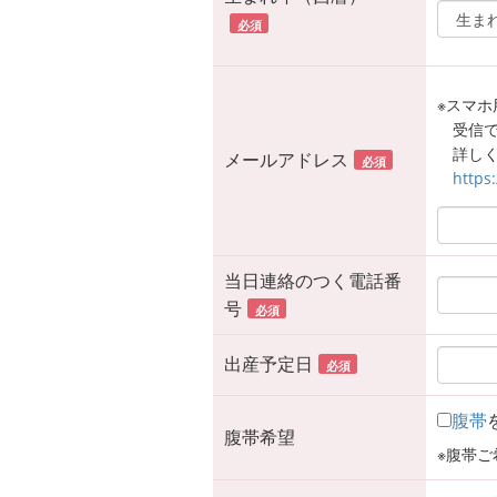
必須
※スマホ用
受信
詳しく
メールアドレス
必須
https
当日連絡のつく電話番
号
必須
出産予定日
必須
腹帯
腹帯希望
※腹帯ご