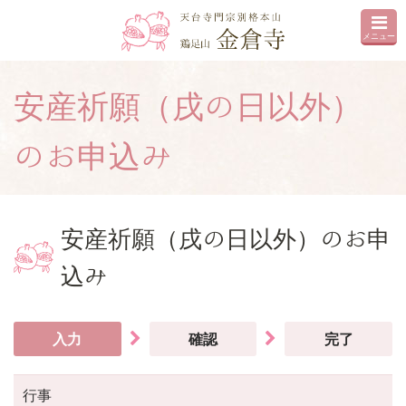
メニュー
安産祈願（戌の日以外）
のお申込み
安産祈願（戌の日以外）のお申
込み
入力
確認
完了
行事