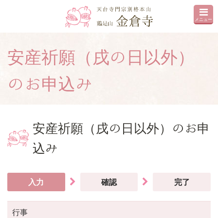
メニュー
安産祈願（戌の日以外）
のお申込み
安産祈願（戌の日以外）のお申
込み
入力
確認
完了
行事