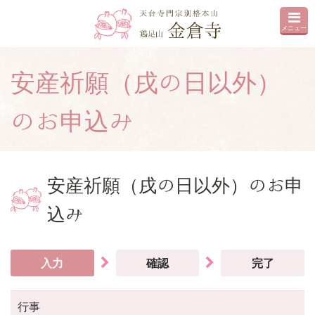
メニュー
安産祈願（戌の日以外）
のお申込み
安産祈願（戌の日以外）のお申
込み
入力
確認
完了
行事