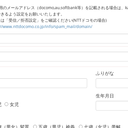
のメールアドレス（docomo,au,softbank等）を記載される場合は、kagaw
できるよう設定をお願いいたします。
は「受信／拒否設定」をご確認ください(NTTドコモの場合)
://www.nttdocomo.co.jp/info/spam_mail/domain/
ふりがな
生年月日
児
女児
歳（男女）髪置
五歳（男児）袴義
七歳（女児）帯解