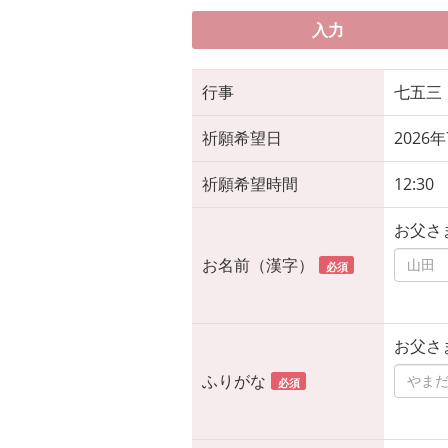
入力
行事
七五三
祈願希望日
2026
祈願希望時間
12:30
お父さ
お名前（漢字）
必須
お父さ
ふりがな
必須