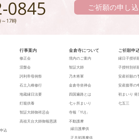
2-0845
ご祈願の申し込
～17時
ん
行事案内
金倉寺について
ご祈願申
修正会
境内のご案内
縁日子授祈
涅槃会
智証大師
子授特別祈
訶利帝母例祭
乃木将軍
安産祈願の
石土入峰修行
金倉寺坐禅会
安産腹帯の
地蔵縁日法要
四国遍路とは
初まいり 
灯籠供養
七ヶ所まいり
七五三
智証大師御祥忌会
寺報「YUJ」
高祖天台大師御報恩講
不動護摩
縁日護摩供
申込
正月初護摩供