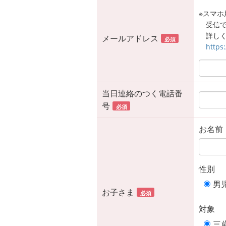
※スマホ用
受信
詳しく
メールアドレス
必須
https
当日連絡のつく電話番
号
必須
お名前
性別
男
お子さま
必須
対象
三