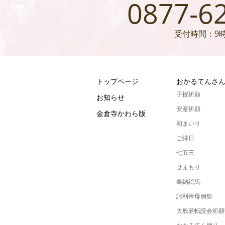
0877-6
受付時間：9時
トップページ
おかるてんさ
子授祈願
お知らせ
安産祈願
金倉寺かわら版
初まいり
ご縁日
七五三
せまもり
奉納絵馬
訶利帝母例祭
大般若転読会祈願