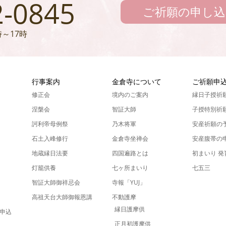
2-0845
ご祈願の申し込
～17時
ん
行事案内
金倉寺について
ご祈願申
修正会
境内のご案内
縁日子授祈
涅槃会
智証大師
子授特別祈
訶利帝母例祭
乃木将軍
安産祈願の
石土入峰修行
金倉寺坐禅会
安産腹帯の
地蔵縁日法要
四国遍路とは
初まいり 
灯籠供養
七ヶ所まいり
七五三
智証大師御祥忌会
寺報「YUJ」
高祖天台大師御報恩講
不動護摩
縁日護摩供
申込
正月初護摩供