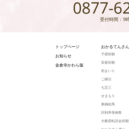
0877-6
受付時間：9時
トップページ
おかるてんさ
子授祈願
お知らせ
安産祈願
金倉寺かわら版
初まいり
ご縁日
七五三
せまもり
奉納絵馬
訶利帝母例祭
大般若転読会祈願