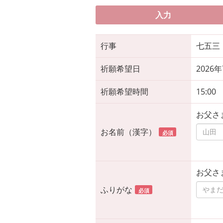
入力
行事
七五三
祈願希望日
2026
祈願希望時間
15:00
お父さ
お名前（漢字）
必須
お父さ
ふりがな
必須