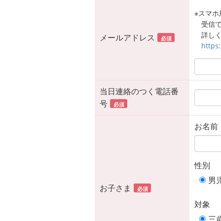
※スマホ用
受信
詳しく
メールアドレス
必須
https
当日連絡のつく電話番
号
必須
お名前
性別
男
お子さま
必須
対象
三