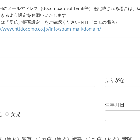
のメールアドレス（docomo,au,softbank等）を記載される場合は、kagaw
できるよう設定をお願いいたします。
は「受信／拒否設定」をご確認ください(NTTドコモの場合)
://www.nttdocomo.co.jp/info/spam_mail/domain/
ふりがな
生年月日
児
女児
歳（男女）髪置
五歳（男児）袴義
七歳（女児）帯解