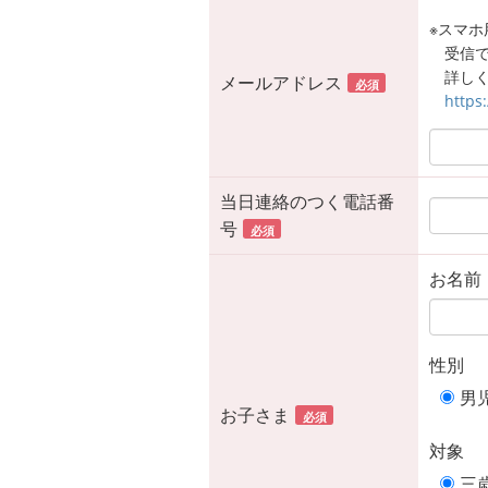
※スマホ用
受信
詳しく
メールアドレス
必須
https
当日連絡のつく電話番
号
必須
お名前
性別
男
お子さま
必須
対象
三