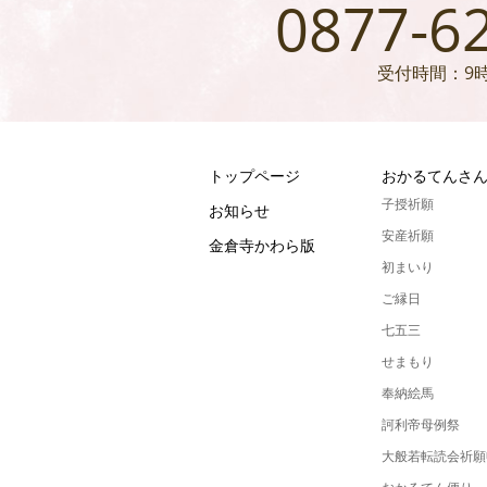
0877-6
受付時間：9時
トップページ
おかるてんさ
子授祈願
お知らせ
安産祈願
金倉寺かわら版
初まいり
ご縁日
七五三
せまもり
奉納絵馬
訶利帝母例祭
大般若転読会祈願