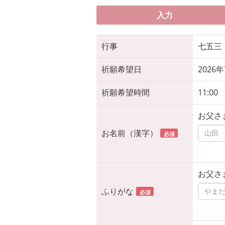
入力
行事
七五三
祈願希望日
2026
祈願希望時間
11:00
お父さ
お名前（漢字）
必須
お父さ
ふりがな
必須