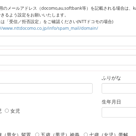
のメールアドレス（docomo,au,softbank等）を記載される場合は、kagaw
できるよう設定をお願いいたします。
は「受信／拒否設定」をご確認ください(NTTドコモの場合)
://www.nttdocomo.co.jp/info/spam_mail/domain/
ふりがな
生年月日
児
女児
歳（男女）髪置
五歳（男児）袴義
七歳（女児）帯解