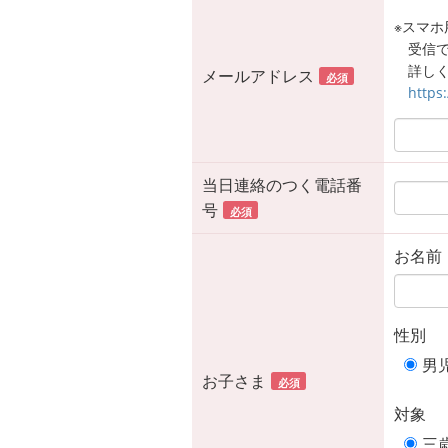
※スマホ用
受信
詳しく
メールアドレス
必須
https
当日連絡のつく電話番
号
必須
お名前
性別
男
お子さま
必須
対象
三