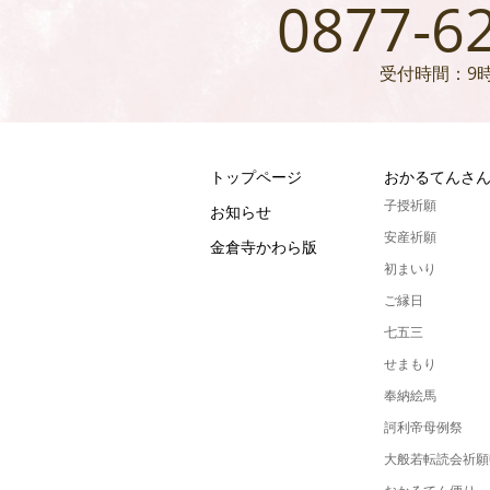
0877-6
受付時間：9時
トップページ
おかるてんさ
子授祈願
お知らせ
安産祈願
金倉寺かわら版
初まいり
ご縁日
七五三
せまもり
奉納絵馬
訶利帝母例祭
大般若転読会祈願