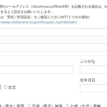
のメールアドレス（docomo,au,softbank等）を記載される場合は、kagaw
できるよう設定をお願いいたします。
は「受信／拒否設定」をご確認ください(NTTドコモの場合)
://www.nttdocomo.co.jp/info/spam_mail/domain/
ふりがな
生年月日
児
女児
歳（男女）髪置
五歳（男児）袴義
七歳（女児）帯解