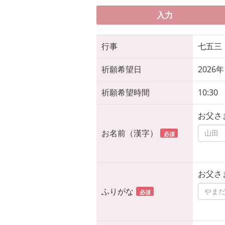
入力
行事
七五三
祈願希望日
2026
祈願希望時間
10:30
お父さ
お名前（漢字）
必須
お父さ
ふりがな
必須