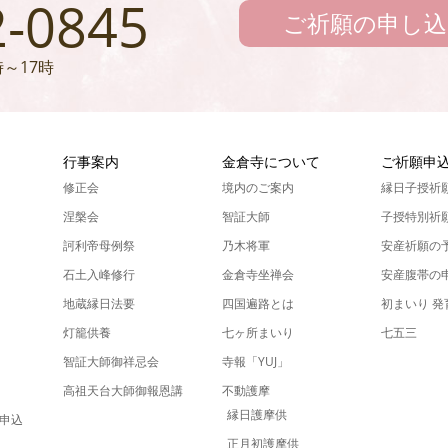
2-0845
ご祈願の申し込
～17時
ん
行事案内
金倉寺について
ご祈願申
修正会
境内のご案内
縁日子授祈
涅槃会
智証大師
子授特別祈
訶利帝母例祭
乃木将軍
安産祈願の
石土入峰修行
金倉寺坐禅会
安産腹帯の
地蔵縁日法要
四国遍路とは
初まいり 
灯籠供養
七ヶ所まいり
七五三
智証大師御祥忌会
寺報「YUJ」
高祖天台大師御報恩講
不動護摩
縁日護摩供
申込
正月初護摩供