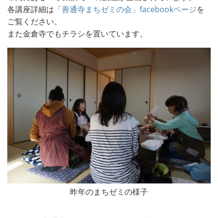
各講座詳細は
「善通寺まちゼミの会」facebookページ
を
ご覧ください。
また金倉寺でもチラシを置いています。
昨年のまちゼミの様子