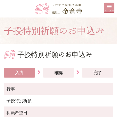
メニュー
子授特別祈願のお申込み
子授特別祈願のお申込み
入力
確認
完了
行事
子授特別祈願
祈願希望日