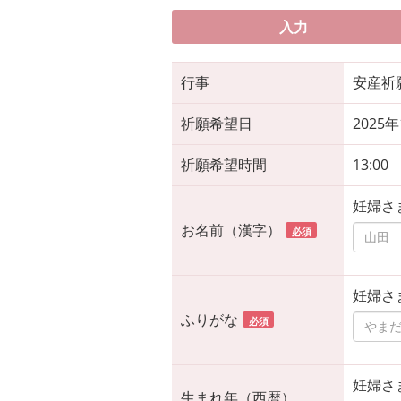
入力
行事
安産祈
祈願希望日
2025
祈願希望時間
13:00
妊婦さ
お名前（漢字）
必須
妊婦さ
ふりがな
必須
妊婦さ
生まれ年（西暦）