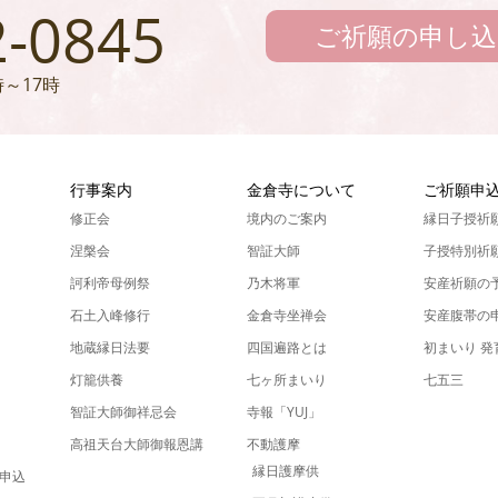
2-0845
ご祈願の申し込
～17時
ん
行事案内
金倉寺について
ご祈願申
修正会
境内のご案内
縁日子授祈
涅槃会
智証大師
子授特別祈
訶利帝母例祭
乃木将軍
安産祈願の
石土入峰修行
金倉寺坐禅会
安産腹帯の
地蔵縁日法要
四国遍路とは
初まいり 
灯籠供養
七ヶ所まいり
七五三
智証大師御祥忌会
寺報「YUJ」
高祖天台大師御報恩講
不動護摩
縁日護摩供
申込