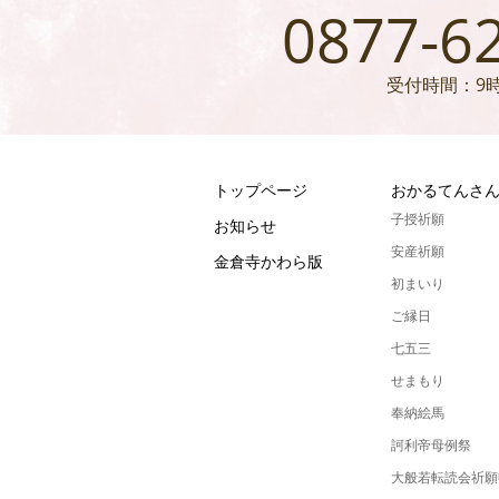
0877-6
受付時間：9時
トップページ
おかるてんさ
子授祈願
お知らせ
安産祈願
金倉寺かわら版
初まいり
ご縁日
七五三
せまもり
奉納絵馬
訶利帝母例祭
大般若転読会祈願