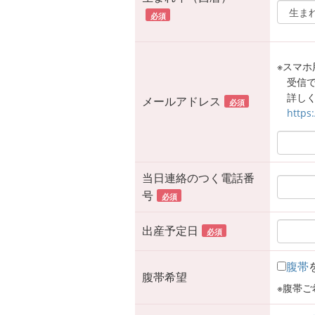
必須
※スマホ用
受信
詳しく
メールアドレス
必須
https
当日連絡のつく電話番
号
必須
出産予定日
必須
腹帯
腹帯希望
※腹帯ご