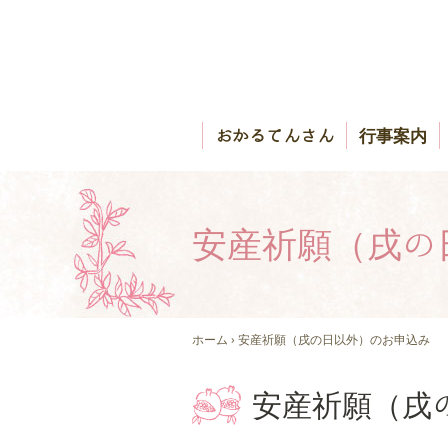
おかるてんさん
行事案内
安産祈願（戌の
ホーム
› 安産祈願（戌の日以外）のお申込み
安産祈願（戌