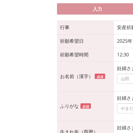
入力
行事
安産祈
祈願希望日
2025
祈願希望時間
12:30
妊婦さ
お名前（漢字）
必須
妊婦さ
ふりがな
必須
妊婦さ
生まれ年（西暦）