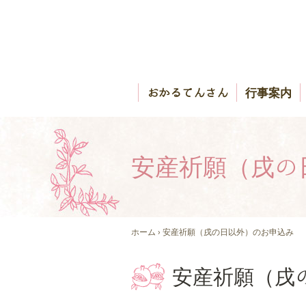
おかるてんさん
行事案内
安産祈願（戌の
ホーム
› 安産祈願（戌の日以外）のお申込み
安産祈願（戌