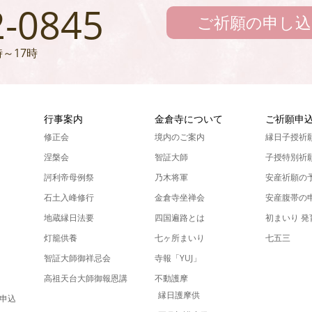
2-0845
ご祈願の申し込
～17時
ん
行事案内
金倉寺について
ご祈願申
修正会
境内のご案内
縁日子授祈
涅槃会
智証大師
子授特別祈
訶利帝母例祭
乃木将軍
安産祈願の
石土入峰修行
金倉寺坐禅会
安産腹帯の
地蔵縁日法要
四国遍路とは
初まいり 
灯籠供養
七ヶ所まいり
七五三
智証大師御祥忌会
寺報「YUJ」
高祖天台大師御報恩講
不動護摩
縁日護摩供
申込