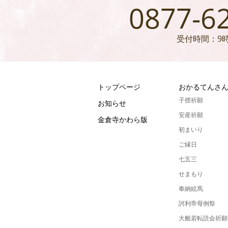
0877-6
受付時間：9時
トップページ
おかるてんさ
子授祈願
お知らせ
安産祈願
金倉寺かわら版
初まいり
ご縁日
七五三
せまもり
奉納絵馬
訶利帝母例祭
大般若転読会祈願