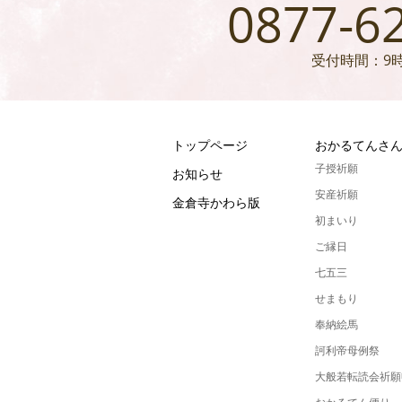
0877-6
受付時間：9時
トップページ
おかるてんさ
子授祈願
お知らせ
安産祈願
金倉寺かわら版
初まいり
ご縁日
七五三
せまもり
奉納絵馬
訶利帝母例祭
大般若転読会祈願