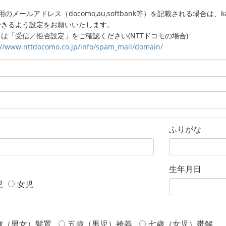
のメールアドレス（docomo,au,softbank等）を記載される場合は、kagaw
できるよう設定をお願いいたします。
は「受信／拒否設定」をご確認ください(NTTドコモの場合)
://www.nttdocomo.co.jp/info/spam_mail/domain/
ふりがな
生年月日
児
女児
歳（男女）髪置
五歳（男児）袴義
七歳（女児）帯解