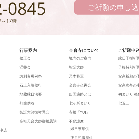
2-0845
ご祈願の申し込
～17時
ん
行事案内
金倉寺について
ご祈願申
修正会
境内のご案内
縁日子授祈
涅槃会
智証大師
子授特別祈
訶利帝母例祭
乃木将軍
安産祈願の
石土入峰修行
金倉寺坐禅会
安産腹帯の
地蔵縁日法要
四国遍路とは
初まいり 
灯籠供養
七ヶ所まいり
七五三
智証大師御祥忌会
寺報「YUJ」
高祖天台大師御報恩講
不動護摩
縁日護摩供
申込
正月初護摩供