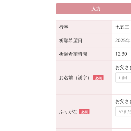
入力
行事
七五三
祈願希望日
2025
祈願希望時間
12:30
お父さ
お名前（漢字）
必須
お父さ
ふりがな
必須