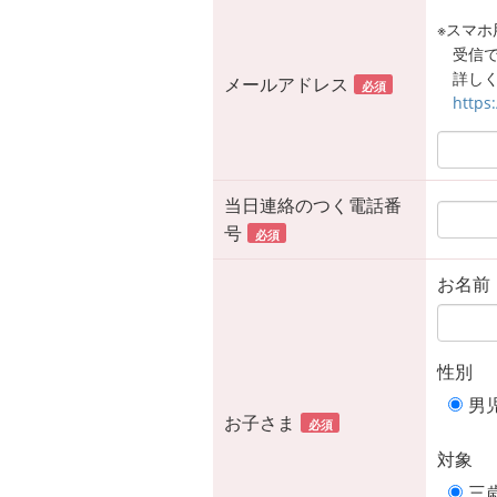
※スマホ用
受信
詳しく
メールアドレス
必須
https
当日連絡のつく電話番
号
必須
お名前
性別
男
お子さま
必須
対象
三