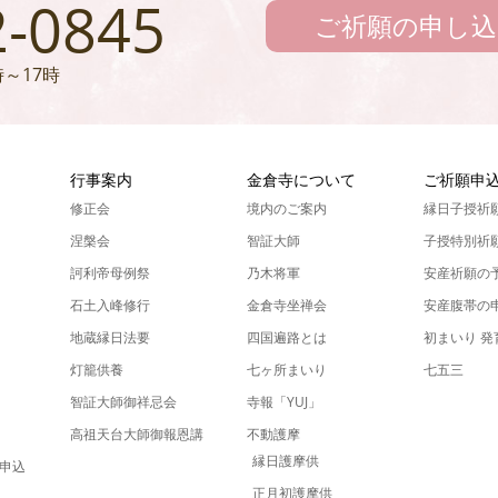
2-0845
ご祈願の申し込
～17時
ん
行事案内
金倉寺について
ご祈願申
修正会
境内のご案内
縁日子授祈
涅槃会
智証大師
子授特別祈
訶利帝母例祭
乃木将軍
安産祈願の
石土入峰修行
金倉寺坐禅会
安産腹帯の
地蔵縁日法要
四国遍路とは
初まいり 
灯籠供養
七ヶ所まいり
七五三
智証大師御祥忌会
寺報「YUJ」
高祖天台大師御報恩講
不動護摩
縁日護摩供
申込
正月初護摩供