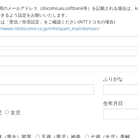
のメールアドレス（docomo,au,softbank等）を記載される場合は、kagaw
できるよう設定をお願いいたします。
は「受信／拒否設定」をご確認ください(NTTドコモの場合)
://www.nttdocomo.co.jp/info/spam_mail/domain/
ふりがな
生年月日
児
女児
歳（男女）髪置
五歳（男児）袴義
七歳（女児）帯解