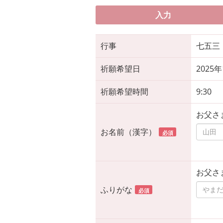
入力
行事
七五三
祈願希望日
2025
祈願希望時間
9:30
お父さ
お名前（漢字）
必須
お父さ
ふりがな
必須