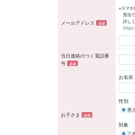
※スマホ用
受信
詳しく
メールアドレス
必須
https
当日連絡のつく電話番
号
必須
お名前
性別
男
お子さま
必須
対象
三