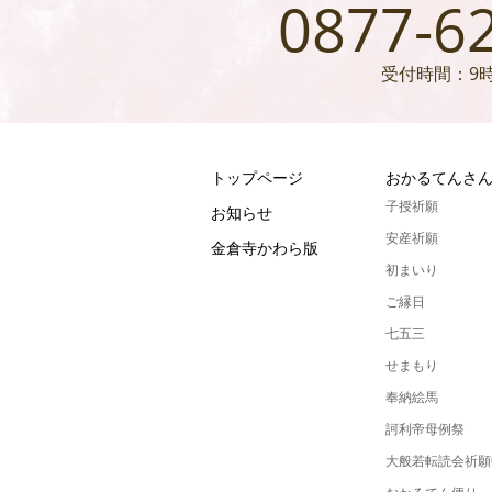
0877-6
受付時間：9時
トップページ
おかるてんさ
子授祈願
お知らせ
安産祈願
金倉寺かわら版
初まいり
ご縁日
七五三
せまもり
奉納絵馬
訶利帝母例祭
大般若転読会祈願