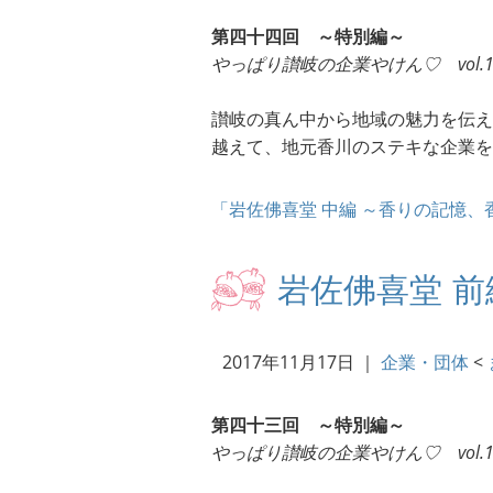
第四十四回 ～特別編～
やっぱり讃岐の企業やけん♡ vol.
讃岐の真ん中から地域の魅力を伝え
越えて、地元香川のステキな企業を
「岩佐佛喜堂 中編 ～香りの記憶
岩佐佛喜堂 
2017年11月17日
｜
企業・団体
<
第四十三回 ～特別編～
やっぱり讃岐の企業やけん♡ vol.