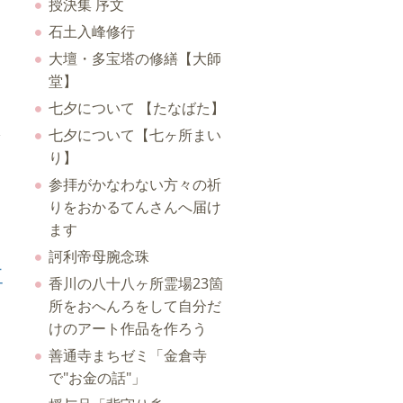
授決集 序文
石土入峰修行
大壇・多宝塔の修繕【大師
堂】
七夕について 【たなばた】
七夕について【七ヶ所まい
り】
参拝がかなわない方々の祈
りをおかるてんさんへ届け
ます
訶利帝母腕念珠
喜
香川の八十八ヶ所霊場23箇
所をおへんろをして自分だ
けのアート作品を作ろう
善通寺まちゼミ「金倉寺
で"お金の話"」