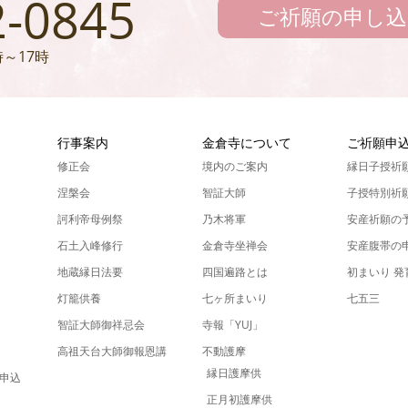
2-0845
ご祈願の申し込
～17時
ん
行事案内
金倉寺について
ご祈願申
修正会
境内のご案内
縁日子授祈
涅槃会
智証大師
子授特別祈
訶利帝母例祭
乃木将軍
安産祈願の
石土入峰修行
金倉寺坐禅会
安産腹帯の
地蔵縁日法要
四国遍路とは
初まいり 
灯籠供養
七ヶ所まいり
七五三
智証大師御祥忌会
寺報「YUJ」
高祖天台大師御報恩講
不動護摩
縁日護摩供
申込
正月初護摩供