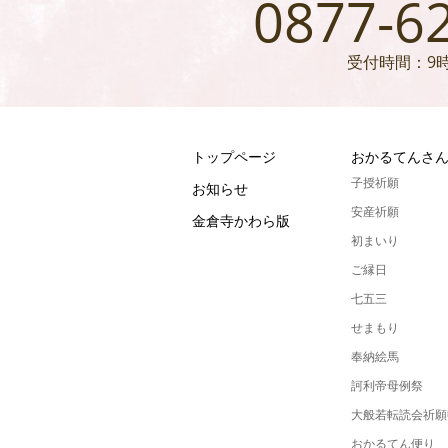
0877-6
受付時間：9時
トップページ
おかるてんさ
子授祈願
お知らせ
安産祈願
金倉寺かわら版
初まいり
ご縁日
七五三
せまもり
奉納絵馬
訶利帝母例祭
大般若転読会祈願
おかるてん便り